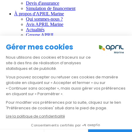
Devis d'assurance
Simulation de financement
À propos d'APRIL Marine
Qui sommes-nous ?
Avis APRIL Marine
Actualités
Groupe APRIL
Gérer mes cookies
Informations règlementaires :
CGU
Nous utilisons des cookies et traceurs sur ce
Données personnelles
site à des fins de réalisation d’analyses
Gestion des cookies
statistiques et de publicité.
Faire une réclamation
Résilier mon contrat
Vous pouvez accepter ou refuser ces cookies de manière
globale en cliquant sur « Accepter et fermer » ou sur
APRIL Santé
« Continuer sans accepter », mais aussi gérer vos préférences
APRIL Emprunteur
en cliquant sur « Paramétrer ».
APRIL Prévoyance
Pour modifier vos préférences par la suite, cliquez sur le lien
APRIL International
APRIL Moto
'Préférences de cookies' situé dans le pied de page.
APRIL Auto
Lire la politique de confidentialité
Devis & Contact
Consentements certifiés par