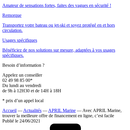
Amateur de sensations fortes, faites des vagues en sécurité !
Remorque
Transportez votre bateau ou jet-ski et soyez protégé en et hors
circulation.
Usages spécifiques
Bénéficiez de nos solutions sur mesure, adaptées à vos usages
spécifiques.
Besoin d’information ?
Appelez un conseiller
02 49 98 85 00*
Du lundi au vendredi
de 9h à 12H30 et de 14H à 18H
* prix d’un appel local
Accueil
—
Actualités
—
APRIL Marine
—
Avec APRIL Marine,
trouver la meilleure offre de financement en ligne, c’est facile
Publié le 24/06/2021