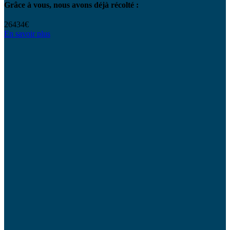
Grâce à vous, nous avons déjà récolté :
2
6
4
3
4
€
En savoir plus