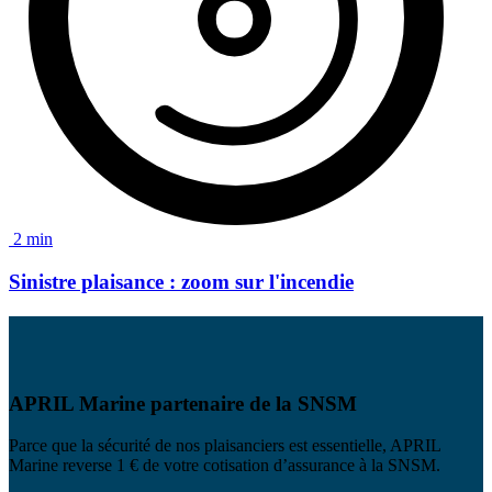
2 min
Sinistre plaisance : zoom sur
l'incendie
APRIL Marine partenaire de la SNSM
Parce que la sécurité de nos plaisanciers est essentielle,
APRIL
Marine reverse 1 € de votre cotisation d’assurance à
la SNSM.