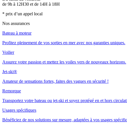
de 9h à 12H30 et de 14H à 18H
* prix d’un appel local
Nos assurances
Bateau à moteur
Profitez pleinement de vos sorties en mer avec nos garanties uniques.
Voilier
Assurez votre passion et mettez les voiles vers de nouveaux horizons.
Jet-ski®
Amateur de sensations fortes, faites des vagues en sécurité !
Remorque
Transportez votre bateau ou jet-ski et soyez protégé en et hors circulat
Usages spécifiques
Bénéficiez de nos solutions sur mesure, adaptées à vos usages spécifi