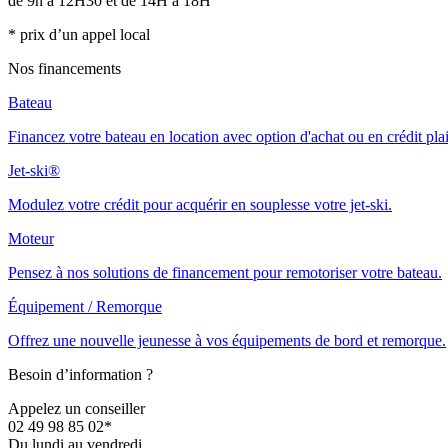
de 9h à 12H30 et de 14H à 18H
* prix d’un appel local
Nos financements
Bateau
Financez votre bateau en location avec option d'achat ou en crédit pla
Jet-ski®
Modulez votre crédit pour acquérir en souplesse votre jet-ski.
Moteur
Pensez à nos solutions de financement pour remotoriser votre bateau.
Équipement / Remorque
Offrez une nouvelle jeunesse à vos équipements de bord et remorque.
Besoin d’information ?
Appelez un conseiller
02 49 98 85 02*
Du lundi au vendredi