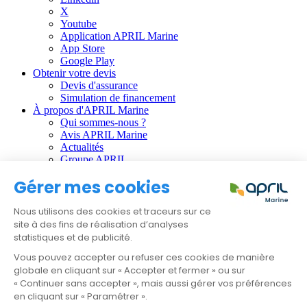
X
Youtube
Application APRIL Marine
App Store
Google Play
Obtenir votre devis
Devis d'assurance
Simulation de financement
À propos d'APRIL Marine
Qui sommes-nous ?
Avis APRIL Marine
Actualités
Groupe APRIL
Gérer mes cookies
Informations règlementaires :
CGU
Nous utilisons des cookies et traceurs sur ce
Données personnelles
site à des fins de réalisation d’analyses
Gestion des cookies
statistiques et de publicité.
Faire une réclamation
Résilier mon contrat
Vous pouvez accepter ou refuser ces cookies de manière
globale en cliquant sur « Accepter et fermer » ou sur
APRIL Santé
« Continuer sans accepter », mais aussi gérer vos préférences
APRIL Emprunteur
en cliquant sur « Paramétrer ».
APRIL Prévoyance