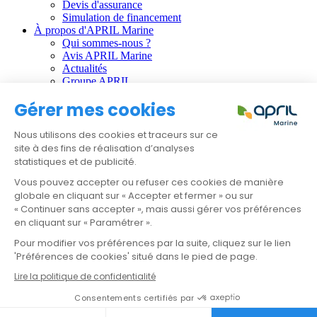
Devis d'assurance
Simulation de financement
À propos d'APRIL Marine
Qui sommes-nous ?
Avis APRIL Marine
Actualités
Groupe APRIL
Gérer mes cookies
Informations règlementaires :
CGU
Nous utilisons des cookies et traceurs sur ce
Données personnelles
site à des fins de réalisation d’analyses
Gestion des cookies
statistiques et de publicité.
Faire une réclamation
Résilier mon contrat
Vous pouvez accepter ou refuser ces cookies de manière
globale en cliquant sur « Accepter et fermer » ou sur
APRIL Santé
« Continuer sans accepter », mais aussi gérer vos préférences
APRIL Emprunteur
en cliquant sur « Paramétrer ».
APRIL Prévoyance
Pour modifier vos préférences par la suite, cliquez sur le lien
APRIL International
APRIL Moto
'Préférences de cookies' situé dans le pied de page.
APRIL Auto
Lire la politique de confidentialité
Devis & Contact
Consentements certifiés par