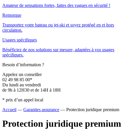
Amateur de sensations fortes, faites des vagues en sécurité !
Remorque
Transportez votre bateau ou jet-ski et soyez protégé en et hors
circulation.
Usages spécifiques
Bénéficiez de nos solutions sur mesure, adaptées à vos usages
spécifiques.
Besoin d’information ?
Appelez un conseiller
02 49 98 85 00*
Du lundi au vendredi
de 9h à 12H30 et de 14H à 18H
* prix d’un appel local
Accueil
—
Garanties assurance
—
Protection juridique premium
Protection juridique premium