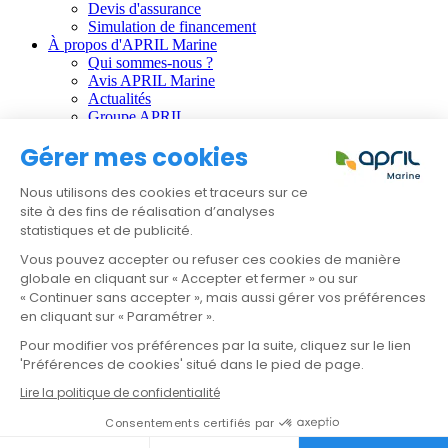
Devis d'assurance
Simulation de financement
À propos d'APRIL Marine
Qui sommes-nous ?
Avis APRIL Marine
Actualités
Groupe APRIL
Gérer mes cookies
Informations règlementaires :
CGU
Nous utilisons des cookies et traceurs sur ce
Données personnelles
site à des fins de réalisation d’analyses
Gestion des cookies
statistiques et de publicité.
Faire une réclamation
Résilier mon contrat
Vous pouvez accepter ou refuser ces cookies de manière
globale en cliquant sur « Accepter et fermer » ou sur
APRIL Santé
« Continuer sans accepter », mais aussi gérer vos préférences
APRIL Emprunteur
en cliquant sur « Paramétrer ».
APRIL Prévoyance
Pour modifier vos préférences par la suite, cliquez sur le lien
APRIL International
APRIL Moto
'Préférences de cookies' situé dans le pied de page.
APRIL Auto
Lire la politique de confidentialité
Devis & Contact
Consentements certifiés par