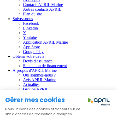
Contacts APRIL Marine
Autres contacts APRIL
Plan du site
Suivez-nous
Facebook
Linkedin
X
Youtube
Application APRIL Marine
App Store
Google Play
Obtenir votre devis
Devis d'assurance
Simulation de financement
À propos d'APRIL Marine
Qui sommes-nous ?
Avis APRIL Marine
Actualités
Groupe APRIL
Gérer mes cookies
Informations règlementaires :
CGU
Nous utilisons des cookies et traceurs sur ce
Données personnelles
site à des fins de réalisation d’analyses
Gestion des cookies