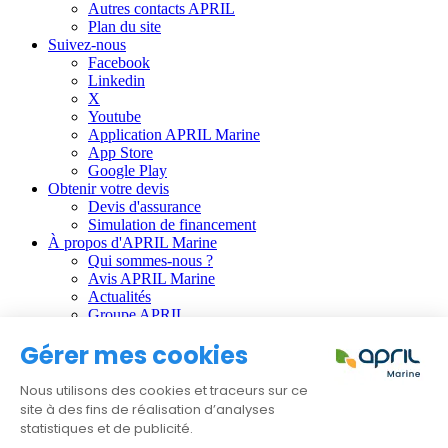
Autres contacts APRIL
Plan du site
Suivez-nous
Facebook
Linkedin
X
Youtube
Application APRIL Marine
App Store
Google Play
Obtenir votre devis
Devis d'assurance
Simulation de financement
À propos d'APRIL Marine
Qui sommes-nous ?
Avis APRIL Marine
Actualités
Groupe APRIL
Gérer mes cookies
Informations règlementaires :
CGU
Nous utilisons des cookies et traceurs sur ce
Données personnelles
site à des fins de réalisation d’analyses
Gestion des cookies
statistiques et de publicité.
Faire une réclamation