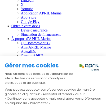
Linkedin
X
Youtube
Application APRIL Marine
App Store
Google Play
Obtenir votre devis
Devis d'assurance
Simulation de financement
À propos d'APRIL Marine
Qui sommes-nous ?
Avis APRIL Marine
Actualités
Groupe APRIL
Gérer mes cookies
Informations règlementaires :
CGU
Nous utilisons des cookies et traceurs sur ce
Données personnelles
site à des fins de réalisation d’analyses
Gestion des cookies
statistiques et de publicité.
Faire une réclamation
Résilier mon contrat
Vous pouvez accepter ou refuser ces cookies de manière
globale en cliquant sur « Accepter et fermer » ou sur
APRIL Santé
« Continuer sans accepter », mais aussi gérer vos préférences
APRIL Emprunteur
en cliquant sur « Paramétrer ».
APRIL Prévoyance