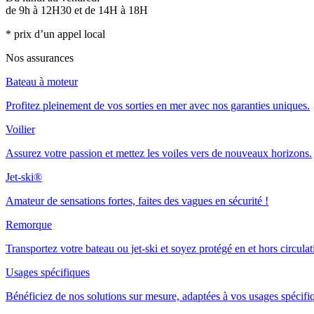
de 9h à 12H30 et de 14H à 18H
* prix d’un appel local
Nos assurances
Bateau à moteur
Profitez pleinement de vos sorties en mer avec nos garanties uniques.
Voilier
Assurez votre passion et mettez les voiles vers de nouveaux horizons.
Jet-ski®
Amateur de sensations fortes, faites des vagues en sécurité !
Remorque
Transportez votre bateau ou jet-ski et soyez protégé en et hors circulat
Usages spécifiques
Bénéficiez de nos solutions sur mesure, adaptées à vos usages spécifi