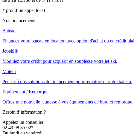
de 9h à 12H30 et de 14H à 18H
* prix d’un appel local
Nos financements
Bateau
Financez votre bateau en location avec option d'achat ou en crédit pla
Jet-ski®
Modulez votre crédit pour acquérir en souplesse votre jet-ski.
Moteur
Pensez à nos solutions de financement pour remotoriser votre bateau.
Équipement / Remorque
Offrez une nouvelle jeunesse à vos équipements de bord et remorque.
Besoin d’information ?
Appelez un conseiller
02 49 98 85 02*
Du lundi au vendredi