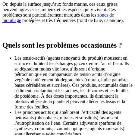
Or, depuis la surface jusqu’aux fonds marins, ces eaux grises
peuvent agresser les milieux et les espèces qui y vivent. Ces
problèmes sont particulièrement marqués dans les
zones de
mouillage
protégées et très fréquentées (fond de baie, calanque).
Quels sont les problèmes occasionnés ?
Les tensio-actifs (agents nettoyants du produit) moussent en
surface et limitent les échanges gazeux entre l’air et l’eau. Ils
se dégradent moins vite lorsqu’ils sont d’origine
pétrochimique en comparaison de tensio-actifs d’origine
végétale entièrement biodégradables (coprah, huile palmiste,
bases céréalières et sucrières). Ces produits, accumulés dans le
sédiment, contaminent les racines, les rhizomes et les feuilles
de posidonie. À des doses importantes, ils diminuent la
photosynthèse de la plante et peuvent altérer les tissus et la
forme des feuilles.
Les principes actifs qui améliorent l’efficacité des agents
nettoyants (phosphates, nitrates et substituts) favorisent
l’eutrophisation de l’eau. Certains adjuvants (parfums de
synthèses, colorants, azurants optiques, agents moussants)
sont allergisants voire cancérigènes.