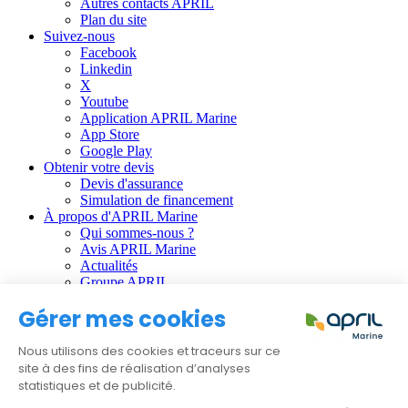
Autres contacts APRIL
Plan du site
Suivez-nous
Facebook
Linkedin
X
Youtube
Application APRIL Marine
App Store
Google Play
Obtenir votre devis
Devis d'assurance
Simulation de financement
À propos d'APRIL Marine
Qui sommes-nous ?
Avis APRIL Marine
Actualités
Groupe APRIL
Gérer mes cookies
Informations règlementaires :
CGU
Nous utilisons des cookies et traceurs sur ce
Données personnelles
site à des fins de réalisation d’analyses
Gestion des cookies
statistiques et de publicité.
Faire une réclamation