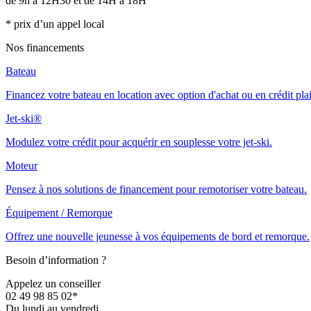
de 9h à 12H30 et de 14H à 18H
* prix d’un appel local
Nos financements
Bateau
Financez votre bateau en location avec option d'achat ou en crédit pla
Jet-ski®
Modulez votre crédit pour acquérir en souplesse votre jet-ski.
Moteur
Pensez à nos solutions de financement pour remotoriser votre bateau.
Équipement / Remorque
Offrez une nouvelle jeunesse à vos équipements de bord et remorque.
Besoin d’information ?
Appelez un conseiller
02 49 98 85 02*
Du lundi au vendredi