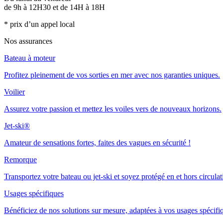
de 9h à 12H30 et de 14H à 18H
* prix d’un appel local
Nos assurances
Bateau à moteur
Profitez pleinement de vos sorties en mer avec nos garanties uniques.
Voilier
Assurez votre passion et mettez les voiles vers de nouveaux horizons.
Jet-ski®
Amateur de sensations fortes, faites des vagues en sécurité !
Remorque
Transportez votre bateau ou jet-ski et soyez protégé en et hors circulat
Usages spécifiques
Bénéficiez de nos solutions sur mesure, adaptées à vos usages spécifi